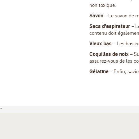
non toxique.
Savon
– Le savon de m
Sacs d'aspirateur
– Le
contenu doit également
Vieux bas
– Les bas en
Coquilles de noix –
Su
assurez-vous de les co
Gélatine
– Enfin, savi
*