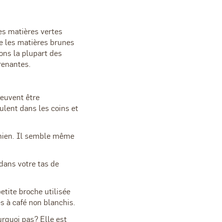
es matières vertes
ue les matières brunes
ions la plupart des
renantes.
peuvent être
ulent dans les coins et
chien. Il semble même
dans votre tas de
etite broche utilisée
s à café non blanchis.
urquoi pas? Elle est