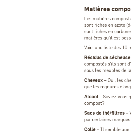
Matières compo
Les matières compostab
sont riches en azote (
sont riches en carbone 
matières qu'il est pos
Voici une liste des 10 
Résidus de sécheuse
compostés s'ils sont d
sous les meubles de l
Cheveux
– Oui, les ch
que les rognures d'ong
Alcool
– Saviez-vous qu
compost?
Sacs de thé/filtres
– V
par certaines marques,
Colle
– Il semble que l