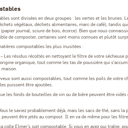
stables
les sont divisées en deux groupes : les vertes et les brunes. L
déchets végétaux, déchets alimentaires, marc de café), tandis q
(papier journal, sciure de bois, écorce). Bien que nous connaiss
sible de composter, certaines sont moins connues et plutôt surp
matières compostables les plus inusitées :
– Les résidus récoltés en nettoyant le filtre de votre sécheuse 
'origine organique, tout comme les tas de poussière qui s'accum
a maison.
eveux sont aussi compostables, tout comme les poils de votre 
les puissent être ajoutées.
e les fonds de bouteilles de vin ou de bière peuvent être vidés 
ous le saviez probablement déjà, mais les sacs de thé, sans la p
 peuvent être jetés au compost. Il en va de même pour les filtre
a colle Elmer’s soit compostable. Si vous en avez qui traîne, po