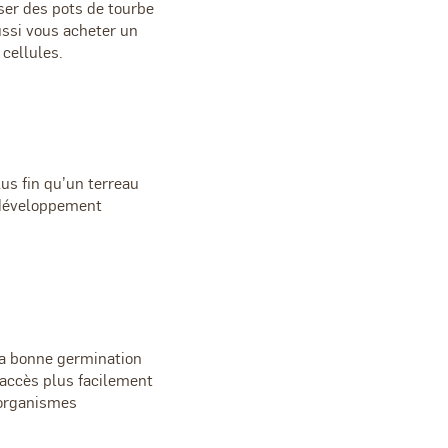
ser des pots de tourbe
ssi vous acheter un
 cellules.
lus fin qu’un terreau
u développement
la bonne germination
 accès plus facilement
 organismes