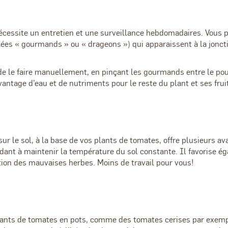
cessite un entretien et une surveillance hebdomadaires. Vous po
ées « gourmands » ou « drageons ») qui apparaissent à la jonctio
 de le faire manuellement, en pinçant les gourmands entre le pou
antage d’eau et de nutriments pour le reste du plant et ses frui
sur le sol, à la base de vos plants de tomates, offre plusieurs a
, aidant à maintenir la température du sol constante. Il favorise é
ition des mauvaises herbes. Moins de travail pour vous!
lants de tomates en pots, comme des tomates cerises par exempl