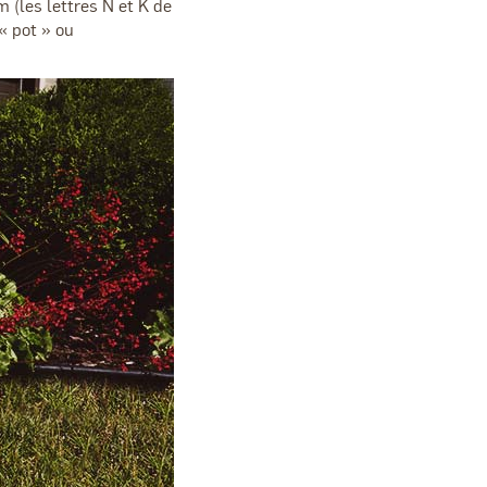
 (les lettres N et K de
« pot » ou